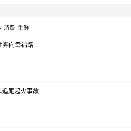
科
消费
生鲜
姓奔向幸福路
车追尾起火事故