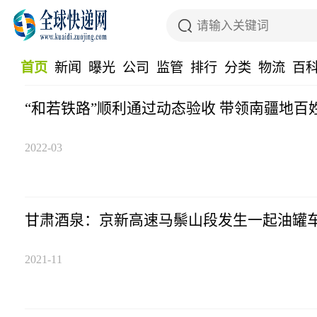
首页
新闻
曝光
公司
监管
排行
分类
物流
百
“和若铁路”顺利通过动态验收 带领南疆地百
2022-03
甘肃酒泉：京新高速马鬃山段发生一起油罐
2021-11