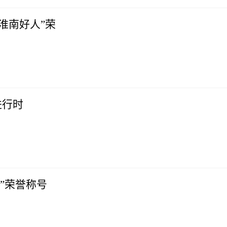
淮南好人”荣
进行时
”荣誉称号