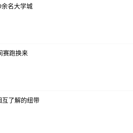
冠感染病例289例 已有60余名大学城
间赛跑换来
相互了解的纽带