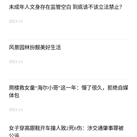
未成年人文身存在监管空白 到底该不该立法禁止？
2021-11
风景园林扮靓美好生活
2021-11
爬楼救女童“海尔小哥”这一年：懵了很久，拒绝自媒
体包
2021-11
女子穿高跟鞋开车撞人致2死6伤：涉交通肇事罪被
公诉