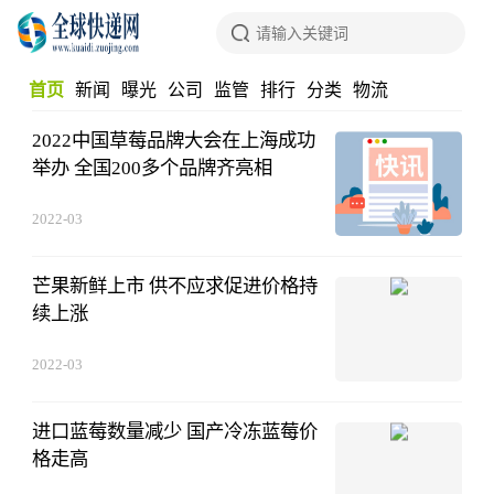
首页
新闻
曝光
公司
监管
排行
分类
物流
百科
2022中国草莓品牌大会在上海成功
消费
生鲜
举办 全国200多个品牌齐亮相
2022-03
芒果新鲜上市 供不应求促进价格持
续上涨
2022-03
进口蓝莓数量减少 国产冷冻蓝莓价
格走高