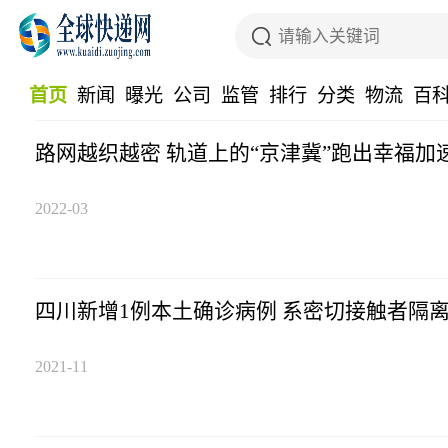
首页
新闻
曝光
公司
监管
排行
分类
物流
百
路网越织越密 轨道上的“京津冀”跑出幸福加
2022-03
四川新增1例本土确诊病例 系密切接触者隔
2021-11