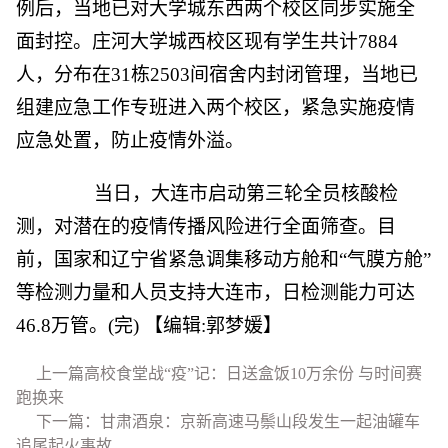
例后，当地已对大学城东西两个校区同步实施全
面封控。庄河大学城西校区现有学生共计7884
人，分布在31栋2503间宿舍内封闭管理，当地已
组建应急工作专班进入两个校区，紧急实施疫情
应急处置，防止疫情外溢。
当日，大连市启动第三轮全员核酸检
测，对潜在的疫情传播风险进行全面筛查。目
前，国家和辽宁省紧急调集移动方舱和“气膜方舱”
等检测力量和人员支持大连市，日检测能力可达
46.8万管。(完)
【编辑:郭梦媛】
上一篇高校食堂战“疫”记：日送盒饭10万余份 与时间赛
跑换来
下一篇：甘肃酒泉：京新高速马鬃山段发生一起油罐车
追尾起火事故