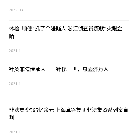
2022-03
体检“顺便”抓了个嫌疑人 浙江侦查员练就“火眼金
睛”
2021-11
针灸非遗传承人：一针修一世，悬壶济万人
2021-11
非法集资565亿余元 上海阜兴集团非法集资系列案宣
判
2021-11