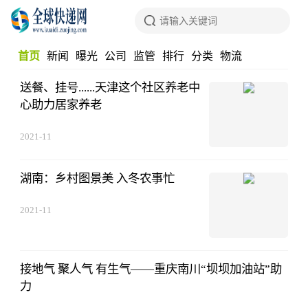
首页
新闻
曝光
公司
监管
排行
分类
物流
百科
送餐、挂号......天津这个社区养老中
消费
生鲜
心助力居家养老
2021-11
湖南：乡村图景美 入冬农事忙
2021-11
接地气 聚人气 有生气——重庆南川“坝坝加油站”助
力