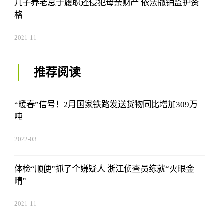
儿子养老怠于履职还侵犯母亲财产 依法撤销监护资
格
2021-11
推荐阅读
“暖春”信号！2月国家铁路发送货物同比增加309万
吨
2022-03
体检“顺便”抓了个嫌疑人 浙江侦查员练就“火眼金
睛”
2021-11