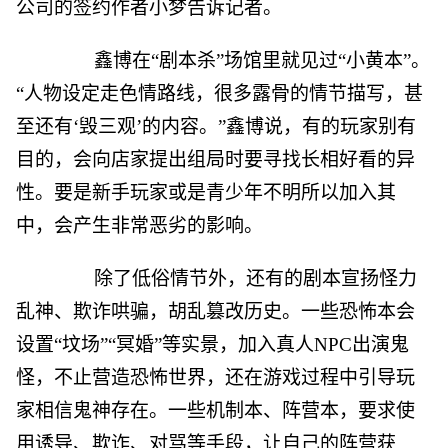
公司的签约作者小梦告诉记者。
鑫博在“剧本杀”场馆里就见过“小黄本”。
“人物设定走色情路线，很多露骨的情节描写，甚
至还有‘毁三观’的内容。”鑫博说，有的玩家别有
目的，会向店家提出组局时要寻找长相好看的异
性。要是新手玩家或是青少年不明所以加入其
中，会产生非常恶劣的影响。
除了低俗情节外，还有的剧本宣扬怪力
乱神、欺诈哄骗，胡乱篡改历史。一些恐怖本会
设置“坟场”“冥婚”等实景，加入真人NPC出演鬼
怪，不止营造恐怖世界，还在游戏过程中引导玩
家相信鬼神存在。一些机制本、阵营本，要求使
用诱导、欺诈、对骂等手段，让自己的阵营获