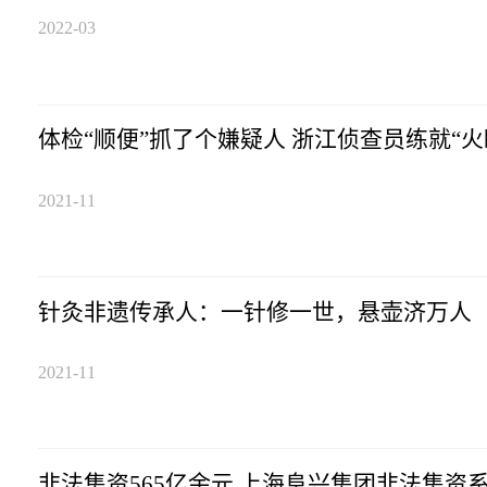
2022-03
体检“顺便”抓了个嫌疑人 浙江侦查员练就“火
2021-11
针灸非遗传承人：一针修一世，悬壶济万人
2021-11
非法集资565亿余元 上海阜兴集团非法集资