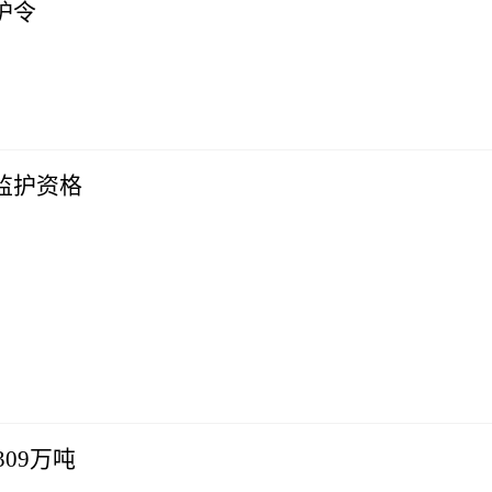
护令
监护资格
09万吨