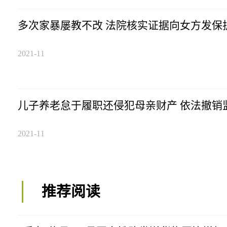
多次家暴屡教不改 法院核实证据向女方发保
2021-11
儿子养老怠于履职还侵犯母亲财产 依法撤销
2021-11
推荐阅读