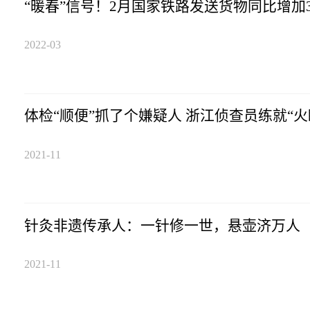
“暖春”信号！2月国家铁路发送货物同比增加3
2022-03
体检“顺便”抓了个嫌疑人 浙江侦查员练就“火
2021-11
针灸非遗传承人：一针修一世，悬壶济万人
2021-11