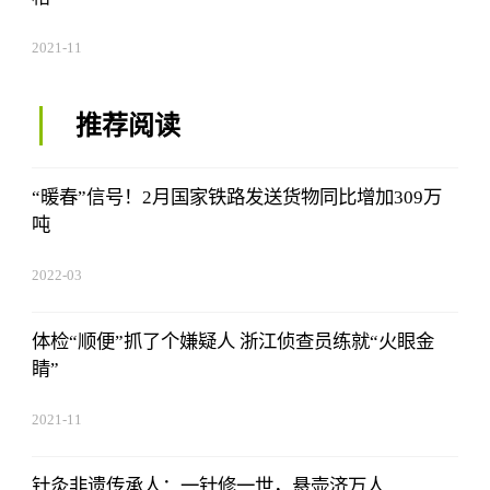
2021-11
推荐阅读
“暖春”信号！2月国家铁路发送货物同比增加309万
吨
2022-03
体检“顺便”抓了个嫌疑人 浙江侦查员练就“火眼金
睛”
2021-11
针灸非遗传承人：一针修一世，悬壶济万人