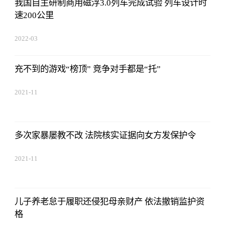
我国自主研制商用磁浮3.0列车完成试验 列车设计时
速200公里
2022-03
充不到的游戏“榜顶” 竞争对手都是“托”
2021-11
多次家暴屡教不改 法院核实证据向女方发保护令
2021-11
儿子养老怠于履职还侵犯母亲财产 依法撤销监护资
格